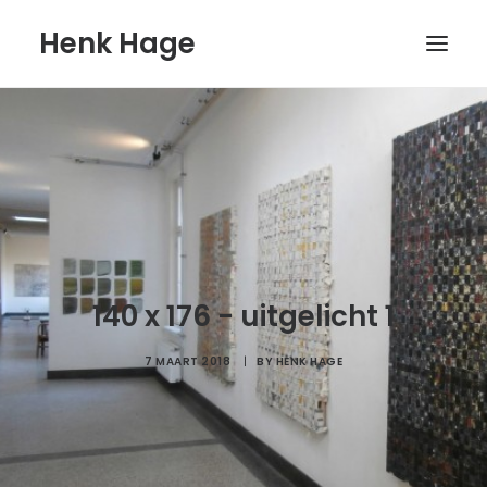
Henk Hage
HOME
WERK
BOEKEN
BLOG
BIOGRAFIE
140 x 176 - uitgelicht 1
CONTACT
7 MAART 2018
|
BY
HENK HAGE