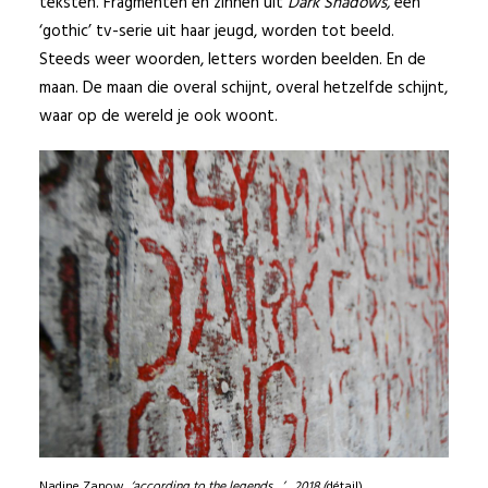
teksten. Fragmenten en zinnen uit
Dark Shadows,
een
‘gothic’ tv-serie uit haar jeugd, worden tot beeld.
Steeds weer woorden, letters worden beelden. En de
maan. De maan die overal schijnt, overal hetzelfde schijnt,
waar op de wereld je ook woont.
Nadine Zanow,
‘according to the legends…’ , 2018 (
détail)