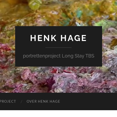
HENK HAGE
portrettenproject Long Stay TBS
 PROJECT
OVER HENK HAGE