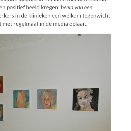
en positief beeld kregen:
beeld van een
rkers in de klinieken een welkom tegenwicht
t met regelmaat in de media oplaait.