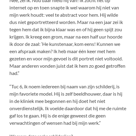
Nee, zei ik. Nou daar hield hij van! Ik zocht het op
internet op en toen snapte ik wel waarom hij niet van
mijn werk houdt: veel te abstract voor hem. Hij wilde
dus niet geportretteerd worden. Maar na een jaar zei ik
tegen hem dat ik bijna klaar was en of hij geen spijt zou
krijgen. Ik kreeg een grom, maar na een half uur hoorde
ik door de zaal: ‘He kunstenaar, kom eens! Kunnen we
een afspraak maken? Ik heb maar één keer met hem
gezeten en voor mijn gevoel is dit portret niet voltooid.
Maar anderen vonden juist dat ik hem zo goed getroffen
had.”
“Tuc 6, ik noem iedereen bij naam van zijn schilderij, is
mijn favoriete model. Hij is zelf beeldhouwer, daar is hij
in de kliniek mee begonnen en hij doet het niet
onverdienstelijk. Ik voelde daardoor dat hij me de ruimte
gaf los te gaan. Hij is de enige geweest die geen
verwachtingen of wensen had bij mijn werk.”