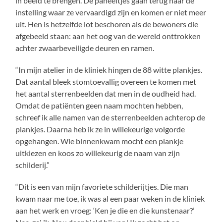
in beeld te brengen. De paneeltjes gaan terug naar de
instelling waar ze vervaardigd zijn en komen er niet meer
uit. Hen is hetzelfde lot beschoren als de bewoners die
afgebeeld staan: aan het oog van de wereld onttrokken
achter zwaarbeveiligde deuren en ramen.
“In mijn atelier in de kliniek hingen de 88 witte plankjes.
Dat aantal bleek stomtoevallig overeen te komen met
het aantal sterrenbeelden dat men in de oudheid had.
Omdat de patiënten geen naam mochten hebben,
schreef ik alle namen van de sterrenbeelden achterop de
plankjes. Daarna heb ik ze in willekeurige volgorde
opgehangen. Wie binnenkwam mocht een plankje
uitkiezen en koos zo willekeurig de naam van zijn
schilderij.”
“Dit is een van mijn favoriete schilderijtjes. Die man
kwam naar me toe, ik was al een paar weken in de kliniek
aan het werk en vroeg: ‘Ken je die en die kunstenaar?’