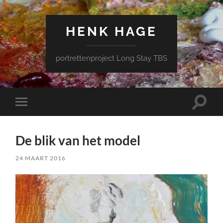
HENK HAGE
portrettenproject Long Stay TBS
Schake
Schakel
naar
naar
zoekve
mobiel
menu
De blik van het model
24 MAART 2016